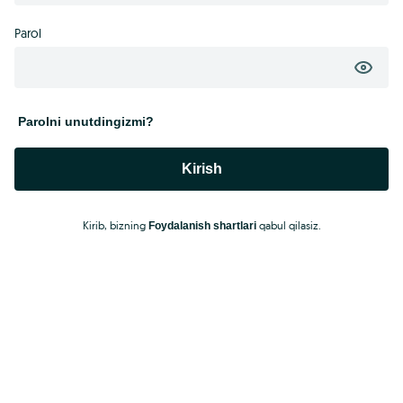
Parol
Parolni unutdingizmi?
Kirish
Kirib, bizning
qabul qilasiz.
Foydalanish shartlari