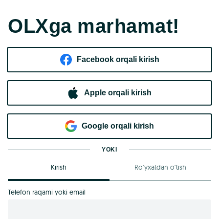
OLXga marhamat!
Facebook orqali kirish​
Apple orqali kirish
Goo​g​le orqali kirish
YOKI
Kirish
Ro‘yxatdan o‘tish
Telefon raqami yoki email