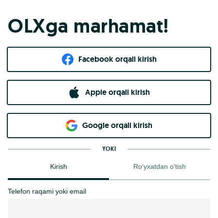
OLXga marhamat!
Facebook orqali kirish​
Apple orqali kirish
Goo​g​le orqali kirish
YOKI
Kirish
Ro‘yxatdan o‘tish
Telefon raqami yoki email