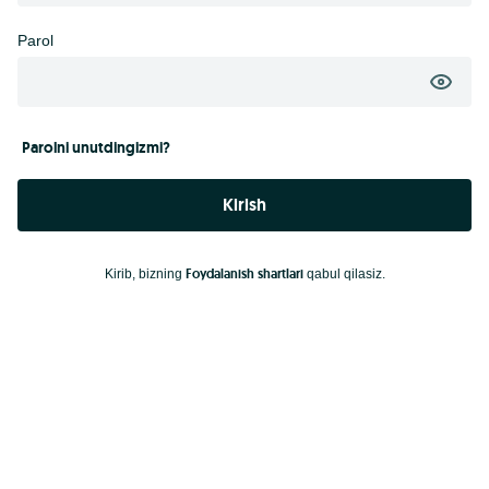
Parol
Parolni unutdingizmi?
Kirish
Foydalanish shartlari
Kirib, bizning
qabul qilasiz.