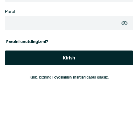
Parol
Parolni unutdingizmi?
Kirish
Foydalanish shartlari
Kirib, bizning
qabul qilasiz.