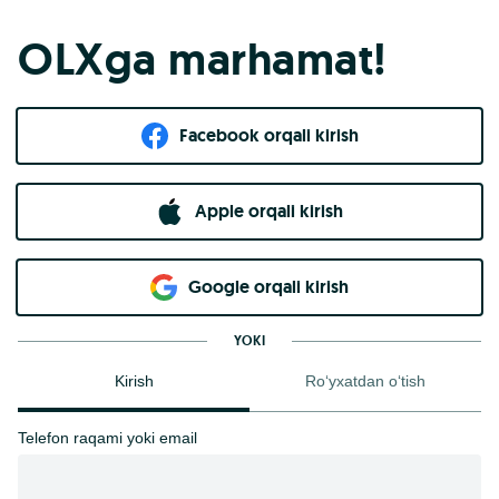
OLXga marhamat!
Facebook orqali kirish​
Apple orqali kirish
Goo​g​le orqali kirish
YOKI
Kirish
Ro‘yxatdan o‘tish
Telefon raqami yoki email