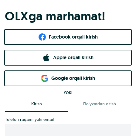
OLXga marhamat!
Facebook orqali kirish​
Apple orqali kirish
Goo​g​le orqali kirish
YOKI
Kirish
Ro‘yxatdan o‘tish
Telefon raqami yoki email