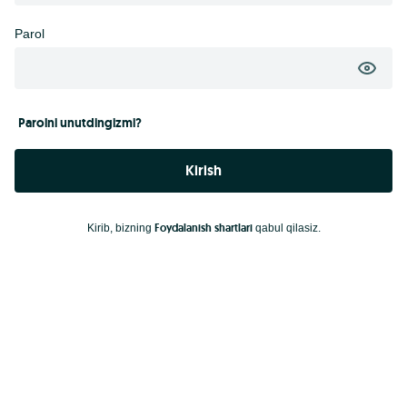
Parol
Parolni unutdingizmi?
Kirish
Foydalanish shartlari
Kirib, bizning
qabul qilasiz.