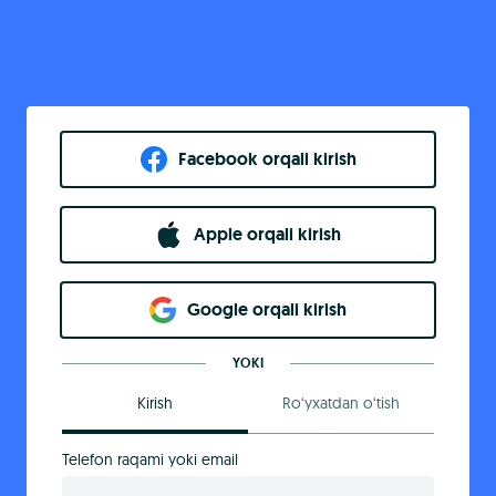
Facebook orqali kirish​
Apple orqali kirish
Goo​g​le orqali kirish
YOKI
Kirish
Ro‘yxatdan o‘tish
Telefon raqami yoki email