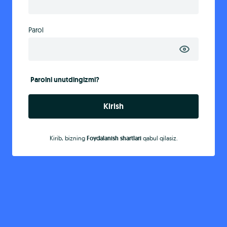
Parol
Parolni unutdingizmi?
Kirish
Kirib, bizning
Foydalanish shartlari
qabul qilasiz.