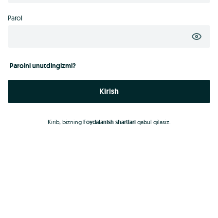
Parol
Parolni unutdingizmi?
Kirish
Kirib, bizning
Foydalanish shartlari
qabul qilasiz.