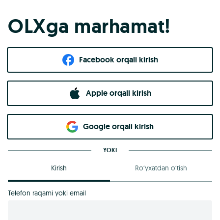
OLXga marhamat!
Facebook orqali kirish​
Apple orqali kirish
Goo​g​le orqali kirish
YOKI
Kirish
Ro‘yxatdan o‘tish
Telefon raqami yoki email