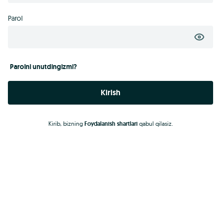
Parol
Parolni unutdingizmi?
Kirish
Kirib, bizning
Foydalanish shartlari
qabul qilasiz.