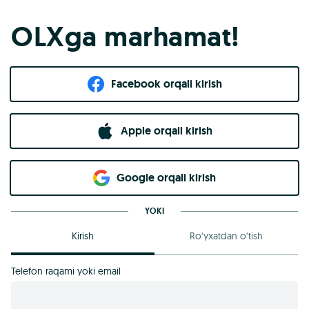
OLXga marhamat!
Facebook orqali kirish​
Apple orqali kirish
Goo​g​le orqali kirish
YOKI
Kirish
Ro‘yxatdan o‘tish
Telefon raqami yoki email