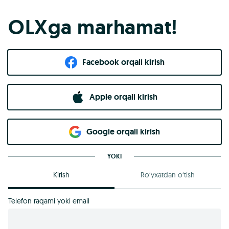
OLXga marhamat!
Facebook orqali kirish​
Apple orqali kirish
Goo​g​le orqali kirish
YOKI
Kirish
Ro‘yxatdan o‘tish
Telefon raqami yoki email