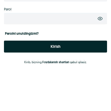
Parol
Parolni unutdingizmi?
Kirish
Kirib, bizning
Foydalanish shartlari
qabul qilasiz.