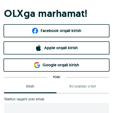
OLXga marhamat!
Facebook orqali kirish​
Apple orqali kirish
Goo​g​le orqali kirish
YOKI
Kirish
Ro‘yxatdan o‘tish
Telefon raqami yoki email