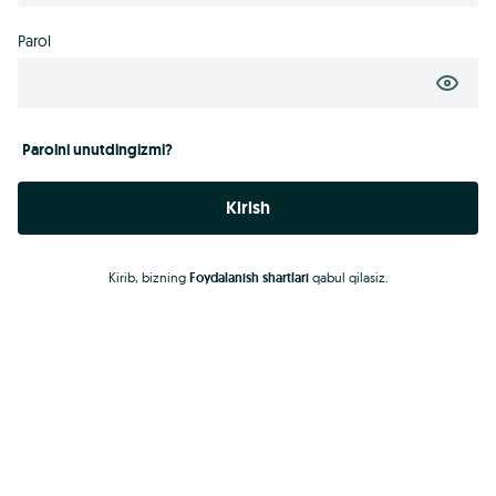
Parol
Parolni unutdingizmi?
Kirish
Kirib, bizning
Foydalanish shartlari
qabul qilasiz.