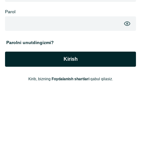
Parol
Parolni unutdingizmi?
Kirish
Kirib, bizning
Foydalanish shartlari
qabul qilasiz.