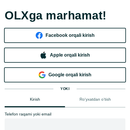
OLXga marhamat!
Facebook orqali kirish​
Apple orqali kirish
Goo​g​le orqali kirish
YOKI
Kirish
Ro‘yxatdan o‘tish
Telefon raqami yoki email