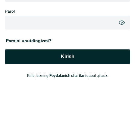
Parol
Parolni unutdingizmi?
Kirish
Kirib, bizning
Foydalanish shartlari
qabul qilasiz.