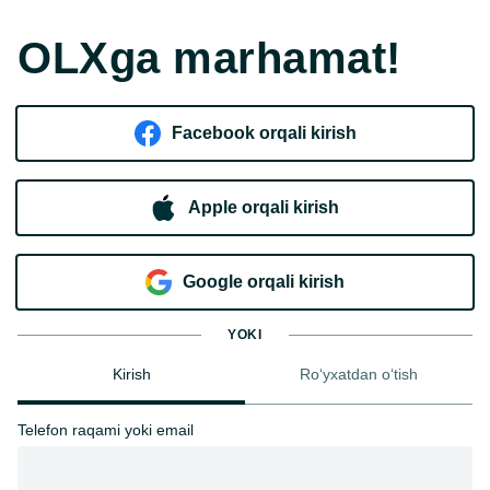
OLXga marhamat!
Facebook orqali kirish​
Apple orqali kirish
Goo​g​le orqali kirish
YOKI
Kirish
Ro‘yxatdan o‘tish
Telefon raqami yoki email