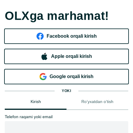
OLXga marhamat!
Facebook orqali kirish​
Apple orqali kirish
Goo​g​le orqali kirish
YOKI
Kirish
Ro‘yxatdan o‘tish
Telefon raqami yoki email