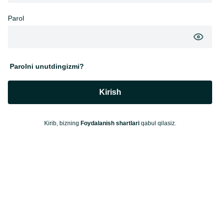
Parol
Parolni unutdingizmi?
Kirish
Kirib, bizning
Foydalanish shartlari
qabul qilasiz.