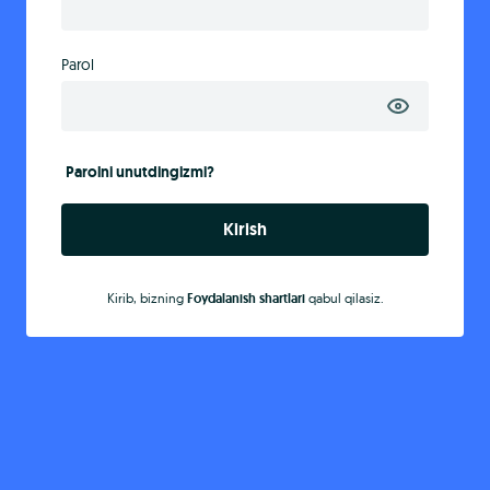
Parol
Parolni unutdingizmi?
Kirish
Kirib, bizning
Foydalanish shartlari
qabul qilasiz.