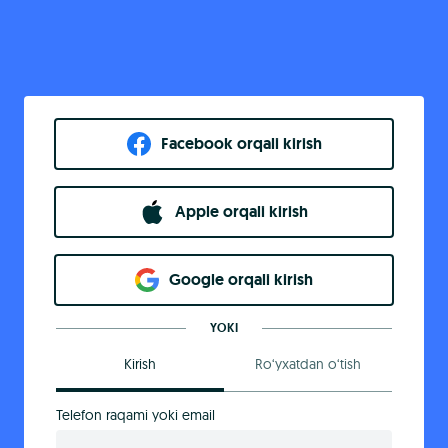
Facebook orqali kirish​
Apple orqali kirish
Goo​g​le orqali kirish
YOKI
Kirish
Ro‘yxatdan o‘tish
Telefon raqami yoki email