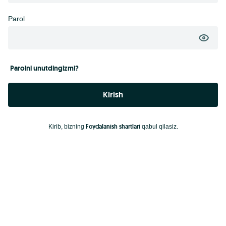
Parol
Parolni unutdingizmi?
Kirish
Foydalanish shartlari
Kirib, bizning
qabul qilasiz.