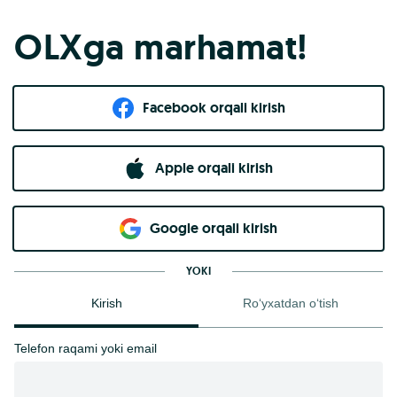
OLXga marhamat!
Facebook orqali kirish​
Apple orqali kirish
Goo​g​le orqali kirish
YOKI
Kirish
Ro‘yxatdan o‘tish
Telefon raqami yoki email