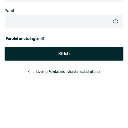
Parol
Parolni unutdingizmi?
Kirish
Foydalanish shartlari
Kirib, bizning
qabul qilasiz.