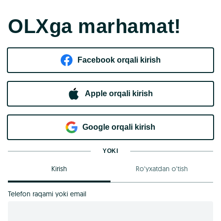
OLXga marhamat!
Facebook orqali kirish​
Apple orqali kirish
Goo​g​le orqali kirish
YOKI
Kirish
Ro‘yxatdan o‘tish
Telefon raqami yoki email