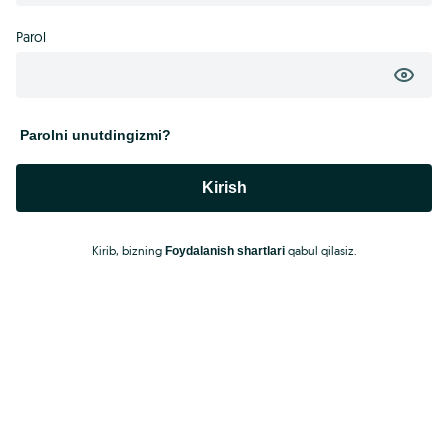
Parol
Parolni unutdingizmi?
Kirish
Kirib, bizning
qabul qilasiz.
Foydalanish shartlari