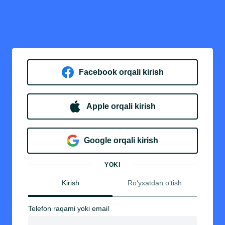
Facebook orqali kirish​
Apple orqali kirish
Goo​g​le orqali kirish
YOKI
Kirish
Ro‘yxatdan o‘tish
Telefon raqami yoki email