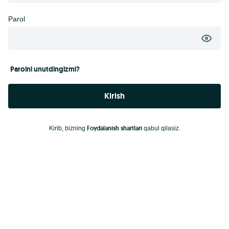
Parol
Parolni unutdingizmi?
Kirish
Foydalanish shartlari
Kirib, bizning
qabul qilasiz.