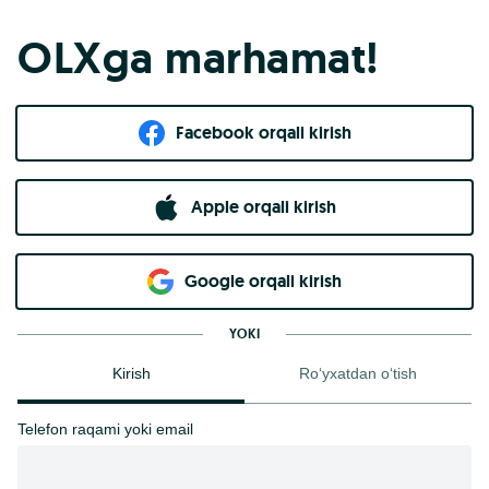
OLXga marhamat!
Facebook orqali kirish​
Apple orqali kirish
Goo​g​le orqali kirish
YOKI
Kirish
Ro‘yxatdan o‘tish
Telefon raqami yoki email