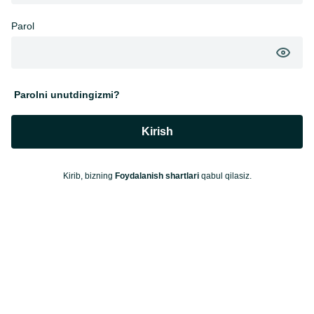
Parol
Parolni unutdingizmi?
Kirish
Kirib, bizning
Foydalanish shartlari
qabul qilasiz.