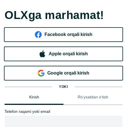
OLXga marhamat!
Facebook orqali kirish​
Apple orqali kirish
Goo​g​le orqali kirish
YOKI
Kirish
Ro‘yxatdan o‘tish
Telefon raqami yoki email