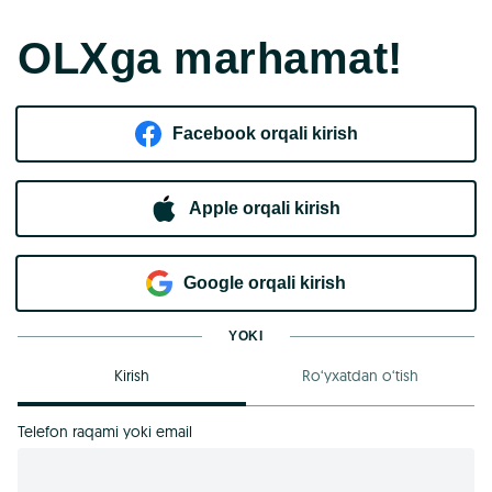
OLXga marhamat!
Facebook orqali kirish​
Apple orqali kirish
Goo​g​le orqali kirish
YOKI
Kirish
Ro‘yxatdan o‘tish
Telefon raqami yoki email