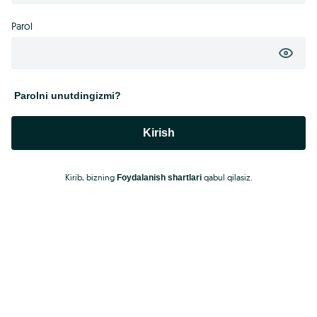
Parol
Parolni unutdingizmi?
Kirish
Kirib, bizning
qabul qilasiz.
Foydalanish shartlari