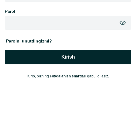
Parol
Parolni unutdingizmi?
Kirish
Kirib, bizning
Foydalanish shartlari
qabul qilasiz.