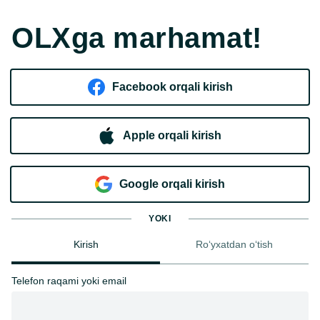
OLXga marhamat!
Facebook orqali kirish​
Apple orqali kirish
Goo​g​le orqali kirish
YOKI
Kirish
Ro‘yxatdan o‘tish
Telefon raqami yoki email