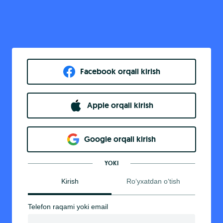
Facebook orqali kirish​
Apple orqali kirish
Goo​g​le orqali kirish
YOKI
Kirish
Ro‘yxatdan o‘tish
Telefon raqami yoki email