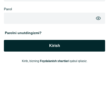
Parol
Parolni unutdingizmi?
Kirish
Kirib, bizning
Foydalanish shartlari
qabul qilasiz.