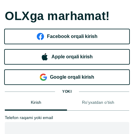
OLXga marhamat!
Facebook orqali kirish​
Apple orqali kirish
Goo​g​le orqali kirish
YOKI
Kirish
Ro‘yxatdan o‘tish
Telefon raqami yoki email