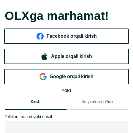
OLXga marhamat!
Facebook orqali kirish​
Apple orqali kirish
Goo​g​le orqali kirish
YOKI
Kirish
Ro‘yxatdan o‘tish
Telefon raqami yoki email