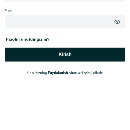
Parol
Parolni unutdingizmi?
Kirish
Kirib, bizning
qabul qilasiz.
Foydalanish shartlari