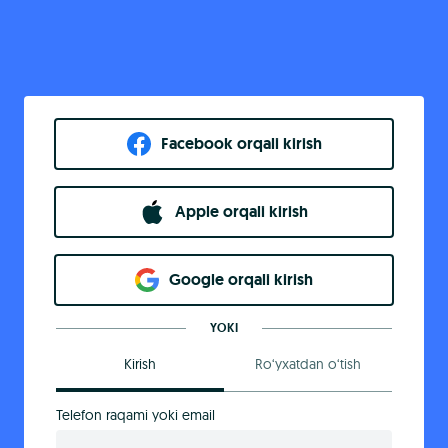
Facebook orqali kirish​
Apple orqali kirish
Goo​g​le orqali kirish
YOKI
Kirish
Ro‘yxatdan o‘tish
Telefon raqami yoki email