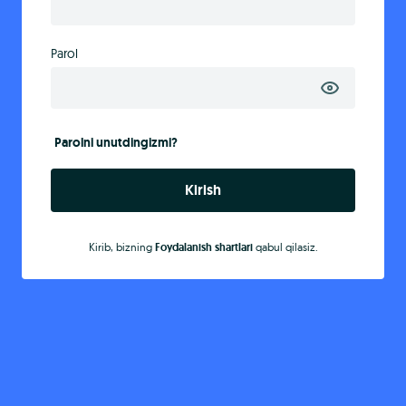
Parol
Parolni unutdingizmi?
Kirish
Kirib, bizning
Foydalanish shartlari
qabul qilasiz.