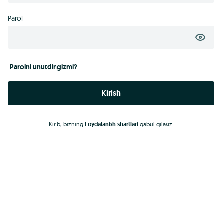
Parol
Parolni unutdingizmi?
Kirish
Kirib, bizning
Foydalanish shartlari
qabul qilasiz.