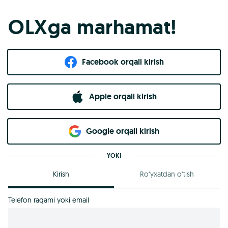
OLXga marhamat!
Facebook orqali kirish​
Apple orqali kirish
Goo​g​le orqali kirish
YOKI
Kirish
Ro‘yxatdan o‘tish
Telefon raqami yoki email