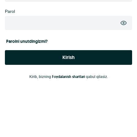
Parol
Parolni unutdingizmi?
Kirish
Foydalanish shartlari
Kirib, bizning
qabul qilasiz.