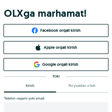
OLXga marhamat!
Facebook orqali kirish​
Apple orqali kirish
Goo​g​le orqali kirish
YOKI
Kirish
Ro‘yxatdan o‘tish
Telefon raqami yoki email