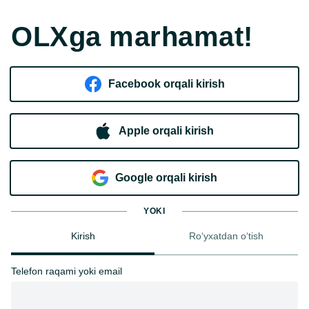
OLXga marhamat!
Facebook orqali kirish​
Apple orqali kirish
Goo​g​le orqali kirish
YOKI
Kirish
Ro‘yxatdan o‘tish
Telefon raqami yoki email