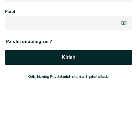
Parol
Parolni unutdingizmi?
Kirish
Kirib, bizning
Foydalanish shartlari
qabul qilasiz.