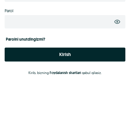
Parol
Parolni unutdingizmi?
Kirish
Kirib, bizning
Foydalanish shartlari
qabul qilasiz.