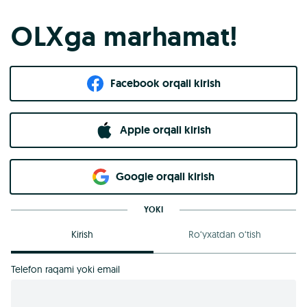
OLXga marhamat!
Facebook orqali kirish​
Apple orqali kirish
Goo​g​le orqali kirish
YOKI
Kirish
Ro‘yxatdan o‘tish
Telefon raqami yoki email