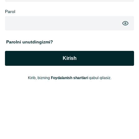
Parol
Parolni unutdingizmi?
Kirish
Kirib, bizning
Foydalanish shartlari
qabul qilasiz.