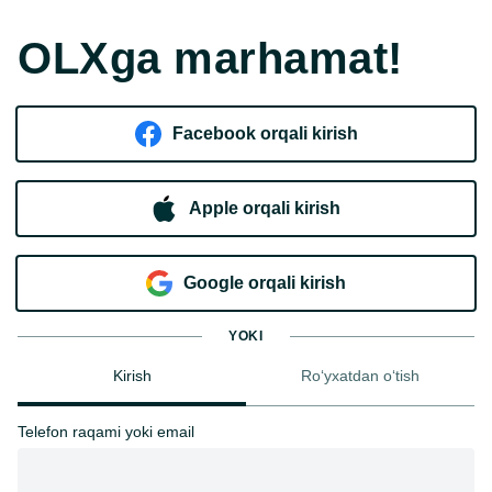
OLXga marhamat!
Facebook orqali kirish​
Apple orqali kirish
Goo​g​le orqali kirish
YOKI
Kirish
Ro‘yxatdan o‘tish
Telefon raqami yoki email