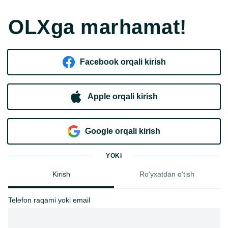
OLXga marhamat!
Facebook orqali kirish​
Apple orqali kirish
Goo​g​le orqali kirish
YOKI
Kirish
Ro‘yxatdan o‘tish
Telefon raqami yoki email