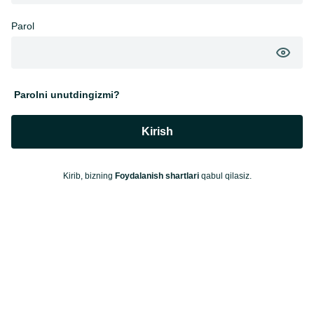
Parol
Parolni unutdingizmi?
Kirish
Kirib, bizning
Foydalanish shartlari
qabul qilasiz.