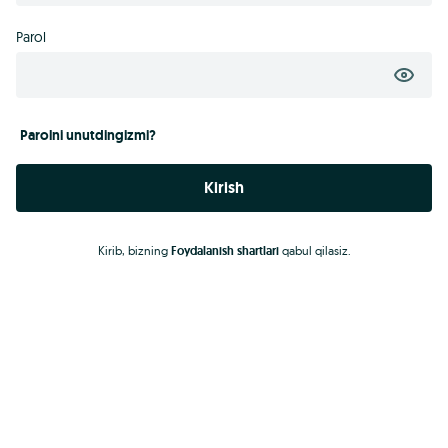
Parol
Parolni unutdingizmi?
Kirish
Kirib, bizning
Foydalanish shartlari
qabul qilasiz.