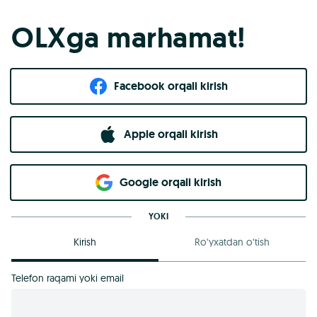
OLXga marhamat!
Facebook orqali kirish​
Apple orqali kirish
Goo​g​le orqali kirish
YOKI
Kirish
Ro‘yxatdan o‘tish
Telefon raqami yoki email