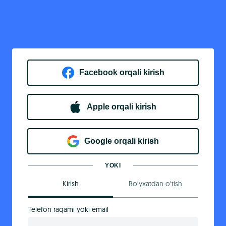
Facebook orqali kirish​
Apple orqali kirish
Goo​g​le orqali kirish
YOKI
Kirish
Ro‘yxatdan o‘tish
Telefon raqami yoki email