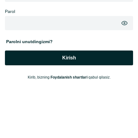
Parol
Parolni unutdingizmi?
Kirish
Kirib, bizning
Foydalanish shartlari
qabul qilasiz.