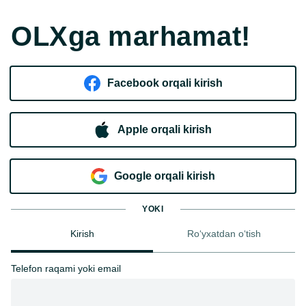
OLXga marhamat!
Facebook orqali kirish​
Apple orqali kirish
Goo​g​le orqali kirish
YOKI
Kirish
Ro‘yxatdan o‘tish
Telefon raqami yoki email