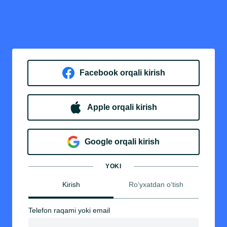
Facebook orqali kirish​
Apple orqali kirish
Goo​g​le orqali kirish
YOKI
Kirish
Ro‘yxatdan o‘tish
Telefon raqami yoki email