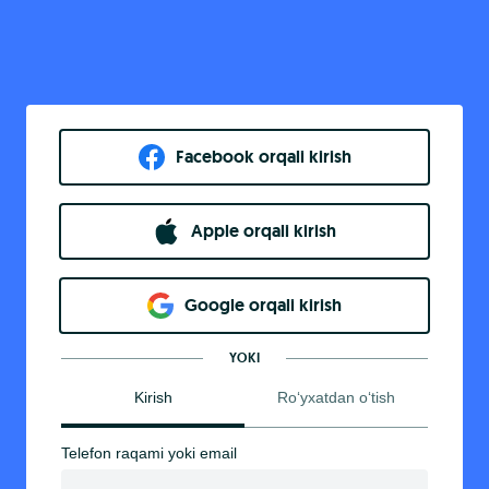
Facebook orqali kirish​
Apple orqali kirish
Goo​g​le orqali kirish
YOKI
Kirish
Ro‘yxatdan o‘tish
Telefon raqami yoki email