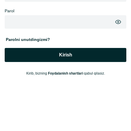
Parol
Parolni unutdingizmi?
Kirish
Kirib, bizning
Foydalanish shartlari
qabul qilasiz.