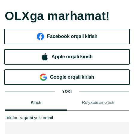
OLXga marhamat!
Facebook orqali kirish​
Apple orqali kirish
Goo​g​le orqali kirish
YOKI
Kirish
Ro‘yxatdan o‘tish
Telefon raqami yoki email