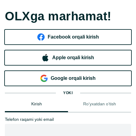
OLXga marhamat!
Facebook orqali kirish​
Apple orqali kirish
Goo​g​le orqali kirish
YOKI
Kirish
Ro‘yxatdan o‘tish
Telefon raqami yoki email