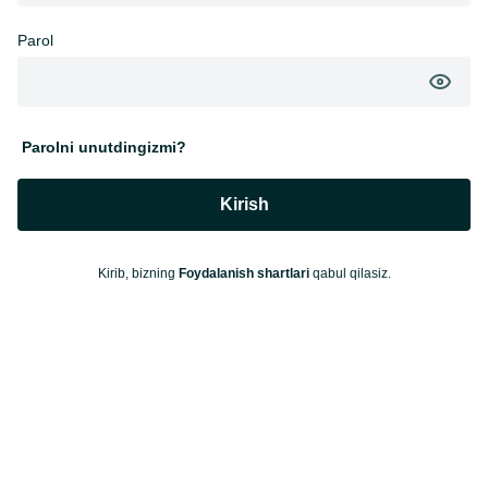
Parol
Parolni unutdingizmi?
Kirish
Kirib, bizning
Foydalanish shartlari
qabul qilasiz.