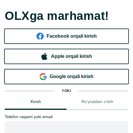
OLXga marhamat!
Facebook orqali kirish​
Apple orqali kirish
Goo​g​le orqali kirish
YOKI
Kirish
Ro‘yxatdan o‘tish
Telefon raqami yoki email