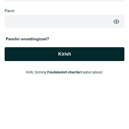
Parol
Parolni unutdingizmi?
Kirish
Kirib, bizning
Foydalanish shartlari
qabul qilasiz.