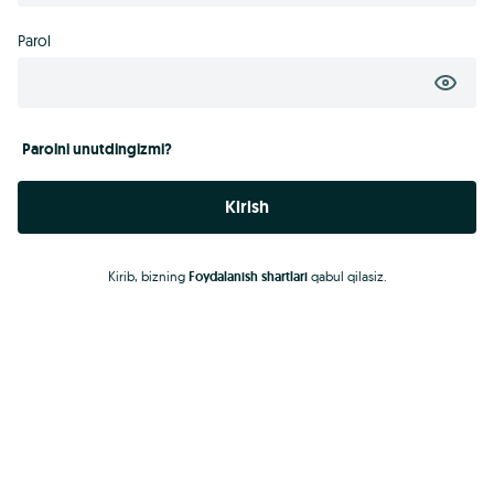
Parol
Parolni unutdingizmi?
Kirish
Kirib, bizning
Foydalanish shartlari
qabul qilasiz.