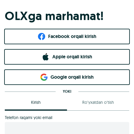
OLXga marhamat!
Facebook orqali kirish​
Apple orqali kirish
Goo​g​le orqali kirish
YOKI
Kirish
Ro‘yxatdan o‘tish
Telefon raqami yoki email