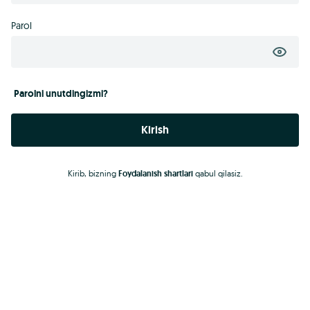
Parol
Parolni unutdingizmi?
Kirish
Kirib, bizning
Foydalanish shartlari
qabul qilasiz.