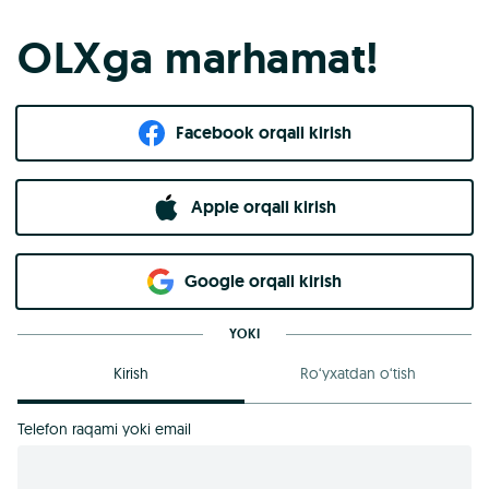
OLXga marhamat!
Facebook orqali kirish​
Apple orqali kirish
Goo​g​le orqali kirish
YOKI
Kirish
Ro‘yxatdan o‘tish
Telefon raqami yoki email