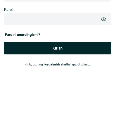
Parol
Parolni unutdingizmi?
Kirish
Foydalanish shartlari
Kirib, bizning
qabul qilasiz.