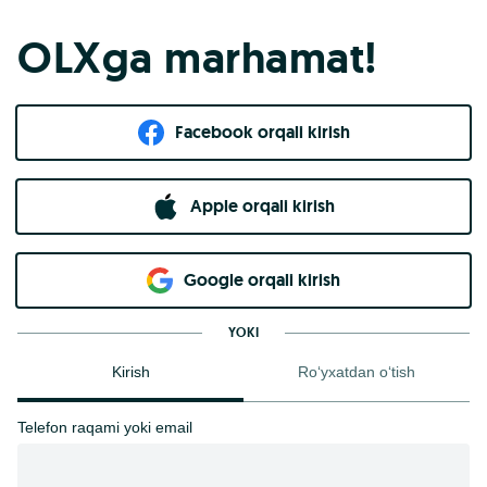
OLXga marhamat!
Facebook orqali kirish​
Apple orqali kirish
Goo​g​le orqali kirish
YOKI
Kirish
Ro‘yxatdan o‘tish
Telefon raqami yoki email