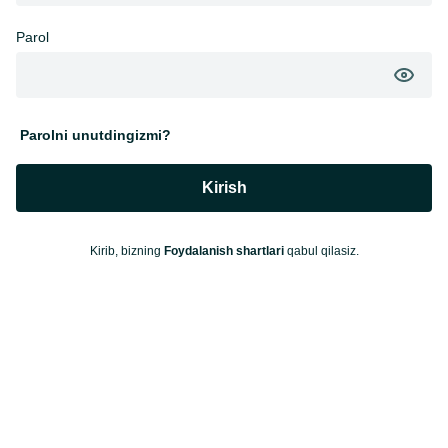
Parol
Parolni unutdingizmi?
Kirish
Kirib, bizning
Foydalanish shartlari
qabul qilasiz.