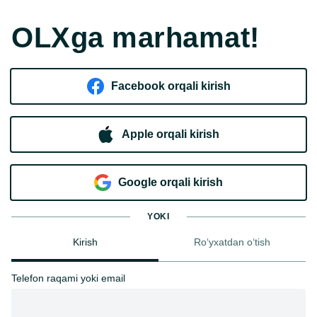
OLXga marhamat!
Facebook orqali kirish​
Apple orqali kirish
Goo​g​le orqali kirish
YOKI
Kirish
Ro‘yxatdan o‘tish
Telefon raqami yoki email