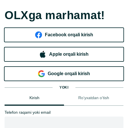
OLXga marhamat!
Facebook orqali kirish​
Apple orqali kirish
Goo​g​le orqali kirish
YOKI
Kirish
Ro‘yxatdan o‘tish
Telefon raqami yoki email