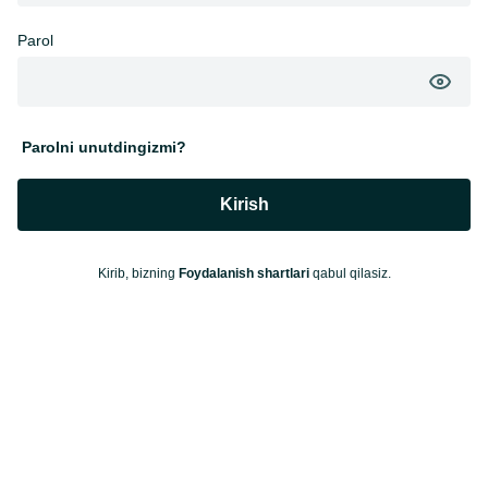
Parol
Parolni unutdingizmi?
Kirish
Kirib, bizning
Foydalanish shartlari
qabul qilasiz.