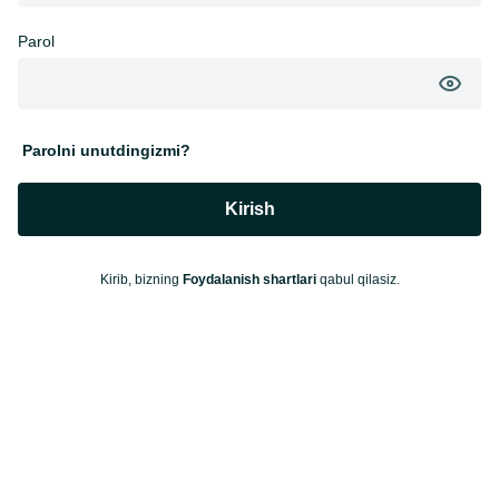
Parol
Parolni unutdingizmi?
Kirish
Kirib, bizning
Foydalanish shartlari
qabul qilasiz.