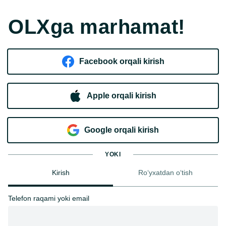
OLXga marhamat!
Facebook orqali kirish​
Apple orqali kirish
Goo​g​le orqali kirish
YOKI
Kirish
Ro‘yxatdan o‘tish
Telefon raqami yoki email