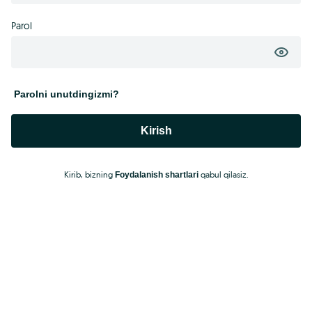
Parol
Parolni unutdingizmi?
Kirish
Kirib, bizning
qabul qilasiz.
Foydalanish shartlari