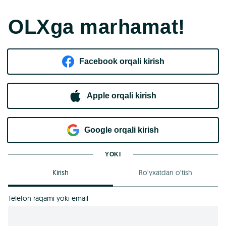
OLXga marhamat!
Facebook orqali kirish​
Apple orqali kirish
Goo​g​le orqali kirish
YOKI
Kirish
Ro‘yxatdan o‘tish
Telefon raqami yoki email