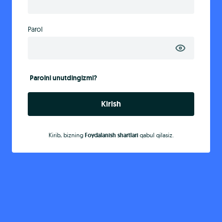
Parol
Parolni unutdingizmi?
Kirish
Kirib, bizning
Foydalanish shartlari
qabul qilasiz.