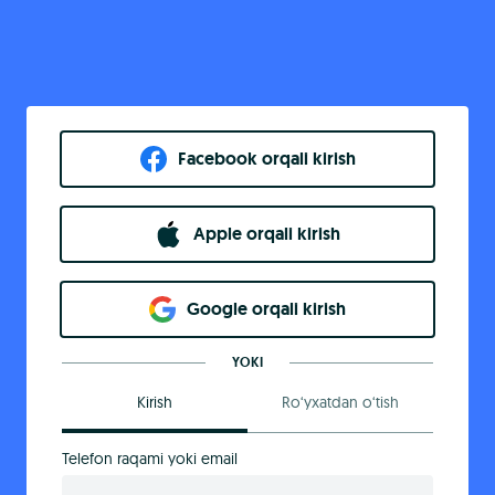
Facebook orqali kirish​
Apple orqali kirish
Goo​g​le orqali kirish
YOKI
Kirish
Ro‘yxatdan o‘tish
Telefon raqami yoki email