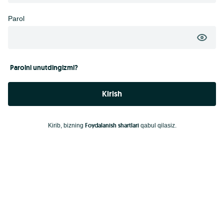
Parol
Parolni unutdingizmi?
Kirish
Foydalanish shartlari
Kirib, bizning
qabul qilasiz.