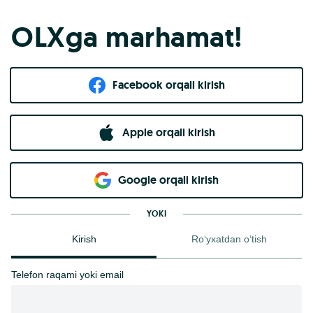
OLXga marhamat!
Facebook orqali kirish​
Apple orqali kirish
Goo​g​le orqali kirish
YOKI
Kirish
Ro‘yxatdan o‘tish
Telefon raqami yoki email