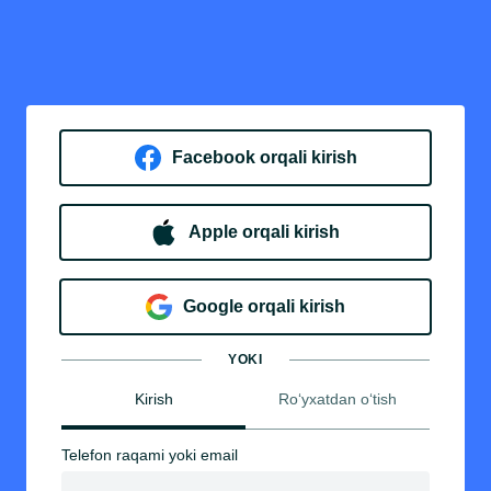
Facebook orqali kirish​
Apple orqali kirish
Goo​g​le orqali kirish
YOKI
Kirish
Ro‘yxatdan o‘tish
Telefon raqami yoki email