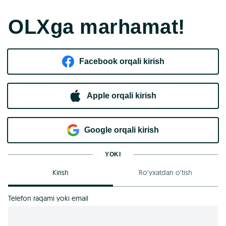
OLXga marhamat!
Facebook orqali kirish​
Apple orqali kirish
Goo​g​le orqali kirish
YOKI
Kirish
Ro‘yxatdan o‘tish
Telefon raqami yoki email