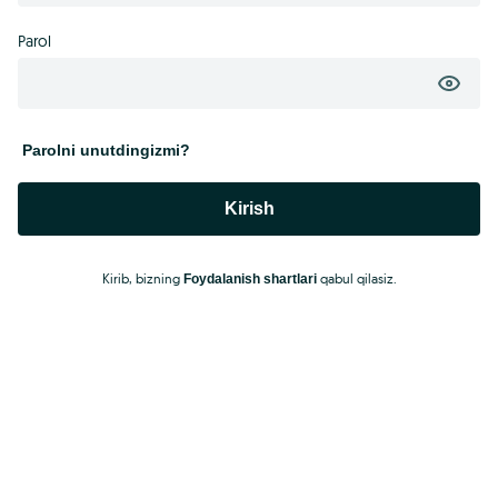
Parol
Parolni unutdingizmi?
Kirish
Kirib, bizning
qabul qilasiz.
Foydalanish shartlari